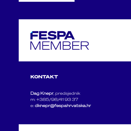
KONTAKT
Dag Knepr
, predsjednik
m: +385/98/41 93 37
e:
dknepr@fespahrvatska.hr