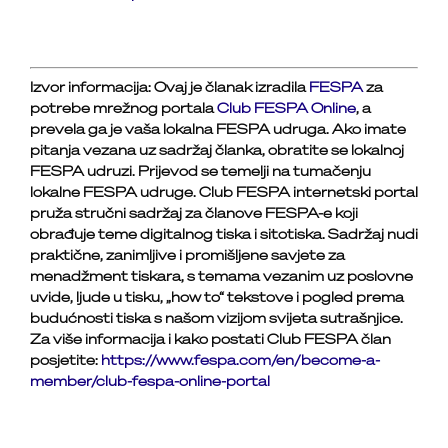
Izvor informacija: Ovaj je članak izradila
FESPA
za
potrebe mrežnog portala
Club FESPA Online
, a
prevela ga je vaša lokalna FESPA udruga. Ako imate
pitanja vezana uz sadržaj članka, obratite se lokalnoj
FESPA udruzi. Prijevod se temelji na tumačenju
lokalne FESPA udruge. Club FESPA internetski portal
pruža stručni sadržaj za članove FESPA-e koji
obrađuje teme digitalnog tiska i sitotiska. Sadržaj nudi
praktične, zanimljive i promišljene savjete za
menadžment tiskara, s temama vezanim uz poslovne
uvide, ljude u tisku, „how to“ tekstove i pogled prema
budućnosti tiska s našom vizijom svijeta sutrašnjice.
Za više informacija i kako postati Club FESPA član
posjetite:
https://www.fespa.com/en/become-a-
member/club-fespa-online-portal