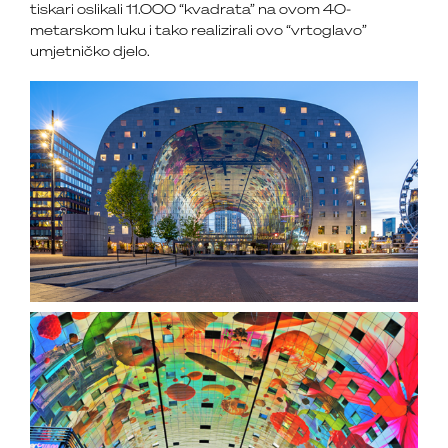
tiskari oslikali 11.000 “kvadrata” na ovom 40-
metarskom luku i tako realizirali ovo “vrtoglavo”
umjetničko djelo.