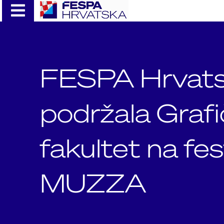
Skip
to
content
FESPA Hrvat
podržala Grafi
fakultet na fes
MUZZA