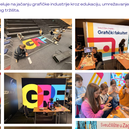
eluje na jačanju grafičke industrije kroz edukaciju, umrežavanje
g tržišta.