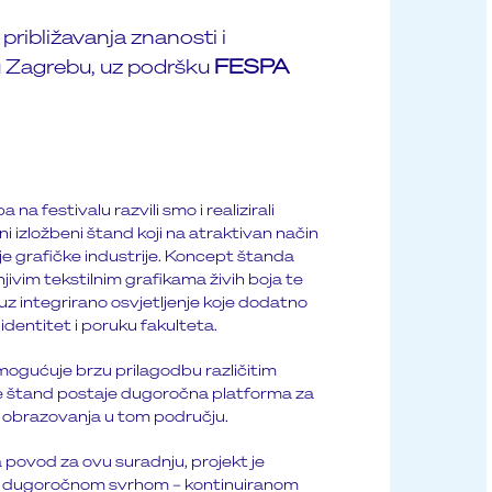
m približavanja znanosti i
 u Zagrebu, uz podršku
FESPA
na festivalu razvili smo i realizirali
 izložbeni štand koji na atraktivan način
e grafičke industrije. Koncept štanda
njivim tekstilnim grafikama živih boja te
uz integrirano osvjetljenje koje dodatno
identitet i poruku fakulteta.
mogućuje brzu prilagodbu različitim
 štand postaje dugoročna platforma za
i obrazovanja u tom području.
 povod za ovu suradnju, projekt je
m dugoročnom svrhom – kontinuiranom