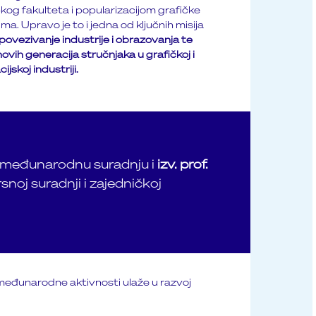
og fakulteta i popularizacijom grafičke
a. Upravo je to i jedna od ključnih misija
povezivanje industrije i obrazovanja te
ovih generacija stručnjaka u grafičkoj i
jskoj industriji.
i međunarodnu suradnju i
izv. prof.
snoj suradnji i zajedničkoj
 međunarodne aktivnosti ulaže u razvoj