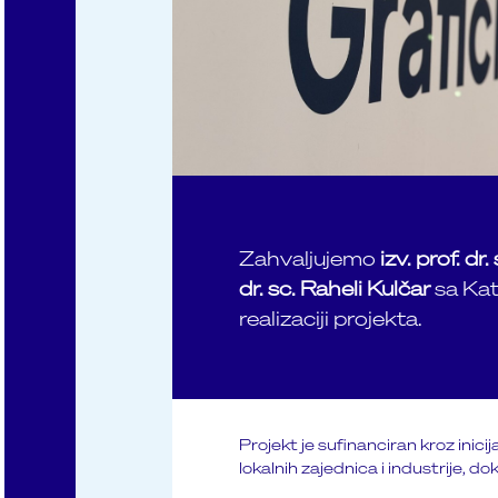
Zahvaljujemo
izv. prof. d
dr. sc. Raheli Kulčar
sa Kate
realizaciji projekta.
Projekt je sufinanciran kroz inici
lokalnih zajednica i industrije, d