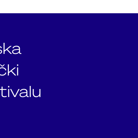
ska
čki
tivalu