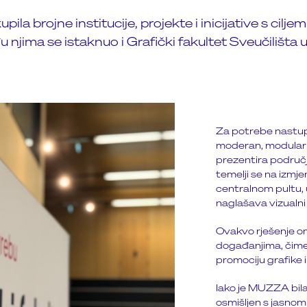
pila brojne institucije, projekte i inicijative s cilje
 njima se istaknuo i Grafički fakultet Sveučilišta
Za potrebe nastupa 
moderan, modularni
prezentira područj
temelji se na izmje
centralnom pultu, 
naglašava vizualni 
Ovakvo rješenje o
događanjima, čime
promociju grafike 
Iako je MUZZA bila
osmišljen s jasno