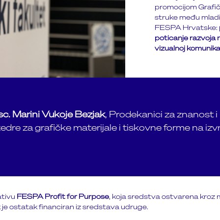
promocijom Grafičk
struke među mladim
FESPA Hrvatske:
poticanje razvoja n
vizualnoj komunikaci
r. sc. Marini Vukoje Bezjak
, Prodekanici za znanost 
dre za grafičke materijale i tiskovne forme na izvr
jativu
FESPA Profit for Purpose
, koja sredstva ostvarena kroz
ok je ostatak financiran iz sredstava udruge.