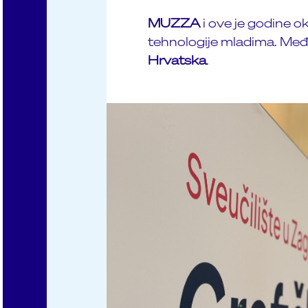
MUZZA
i ove je godine oku
tehnologije mladima. Među
Hrvatska
.