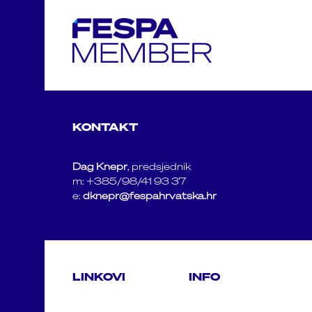
KONTAKT
Dag Knepr
, predsjednik
m: +385/98/41 93 37
e:
dknepr@fespahrvatska.hr
LINKOVI
INFO