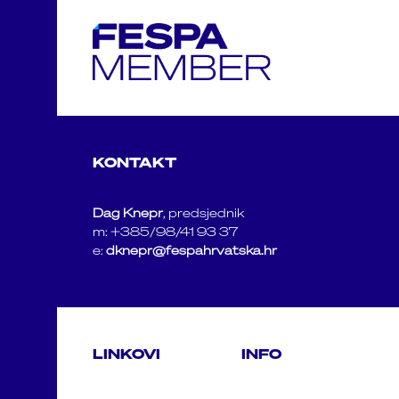
KONTAKT
Dag Knepr
, predsjednik
m: +385/98/41 93 37
e:
dknepr@fespahrvatska.hr
LINKOVI
INFO